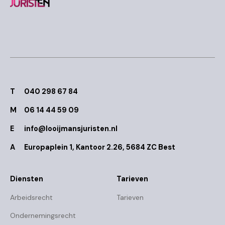
T
040 298 67 84
M
06 14 44 59 09
E
info@looijmansjuristen.nl
A
Europaplein 1, Kantoor 2.26, 5684 ZC Best
Diensten
Tarieven
Arbeidsrecht
Tarieven
Ondernemingsrecht