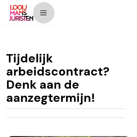
timeline__image-
block
Tijdelijk
arbeidscontract?
Denk aan de
aanzegtermijn!