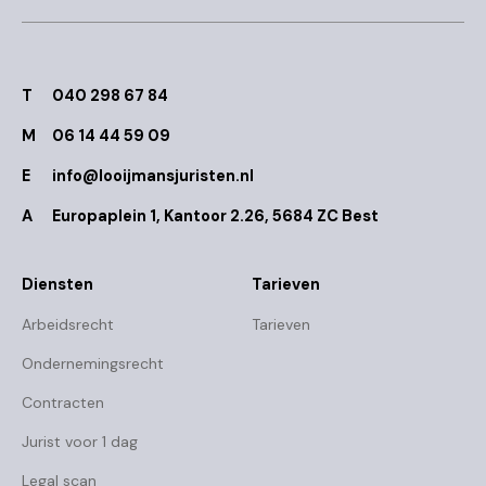
T
040 298 67 84
M
06 14 44 59 09
E
info@looijmansjuristen.nl
A
Europaplein 1, Kantoor 2.26, 5684 ZC Best
Diensten
Tarieven
Arbeidsrecht
Tarieven
Ondernemingsrecht
Contracten
Jurist voor 1 dag
Legal scan