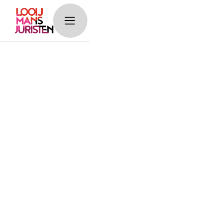
timeline__image-
block
Diensten.
Contracten
Looijmans Juristen is hét contact voor elk contract.
We ontzorgen je graag bij het opstellen, beoordelen
of wijzigen van contracten. Ook staan we je bij in
onderhandelingen. En dat alles doen we op maat!
Ontzorgen.