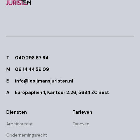
T
040 298 67 84
M
06 14 44 59 09
E
info@looijmansjuristen.nl
A
Europaplein 1, Kantoor 2.26, 5684 ZC Best
Diensten
Tarieven
Arbeidsrecht
Tarieven
Ondernemingsrecht