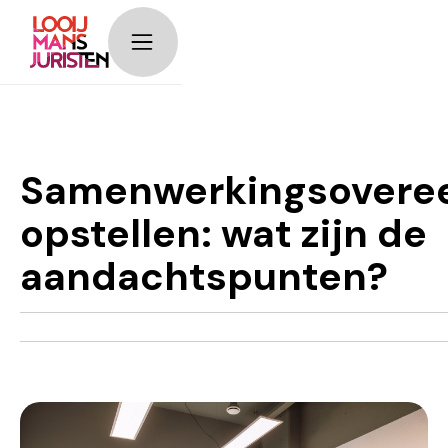
timeline__image-
block
Samenwerkingsovere
opstellen: wat zijn de
aandachtspunten?