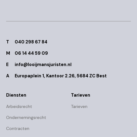
T
040 298 67 84
M
06 14 44 59 09
E
info@looijmansjuristen.nl
A
Europaplein 1, Kantoor 2.26, 5684 ZC Best
Diensten
Tarieven
Arbeidsrecht
Tarieven
Ondernemingsrecht
Contracten