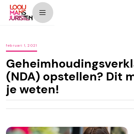
timeline__image-
block
februari 1, 2021
Geheimhoudingsverkl
(NDA) opstellen? Dit 
je weten!